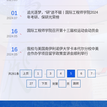
2025.05
01
追光逐梦，“研”途不辍丨国际工程师学院2024
年考研、保研光荣榜
2024.07
16
国际工程师学院召开第十三届校运动会动员会
2024.05
16
我校与美国南伊利诺伊大学卡本代尔分校中美
合作办学项目留学政策宣讲会顺利举行
2024.05
...
...
上页
1
3
4
5
6
7
共261条
27
下页
跳转
到第
页